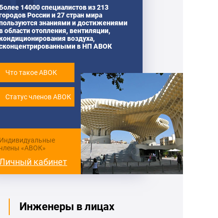
Более 14000 специалистов из 213
городов России и 27 стран мира
пользуются знаниями и достижениями
в области отопления, вентиляции,
кондиционирования воздуха,
сконцентрированными в НП АВОК
Что такое АВОК
Статус членов АВОК
Индивидуальные
члены «АВОК»
Личный кабинет
Инженеры в лицах