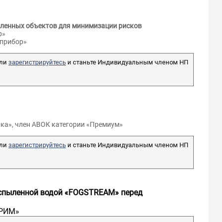
ленных объектов для минимизации рисков
в Юрий
Терлецкая Алла
р»
дрович
Станиславовна
зприбор»
нженер,
ГИП, «ИП ТЕРЛЕЦКАЯ
ли
зарегистрируйтесь
и станьте Индивидуальным членом НП
ный банк
АЛЛА СТАНИСЛАВОВНА
й Федерации
АТТЕСТОВАН
сии)»
ика», член АВОК категории «Премиум»
ли
зарегистрируйтесь
и станьте Индивидуальным членом НП
спыленной водой «FOGSTREAM» перед
ТРИМ»