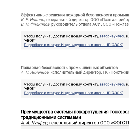
Эффективные решения пожарной безопасности промыш
Дмитрие
Виноградов Иван
К. Е. Иванов
, генеральный директор ООО «Пожгазприбо
Алексан
Александрович
В. Н. Филиппов
, руководитель отдела АСУ , ООО «Пожга
Ведущий и
проектировщик ОВиК,
Чтобы получить доступ ко всему контенту,
авторизуйтесь
и
«Централь
«ООО "Вирсо"»
"АВОК".
Российско
Подробнее о статусе Индивидуального члена НП "АВОК"
АТТЕСТОВАН
(Банк Рос
Пожарная безопасность промышленных объектов
А. П. Анненков
, исполнительный директор, ГК «Пожтехн
Чтобы получить доступ ко всему контенту,
авторизуйтесь
и
"АВОК".
Подробнее о статусе Индивидуального члена НП "АВОК"
Преимущества системы пожаротушения тонкора
традиционными системами
А. А. Купфер
, генеральный директор ООО «ФОГС