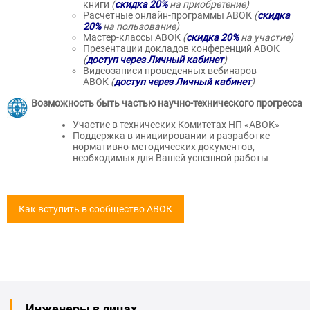
книги
(
скидка 20%
на приобретение)
Расчетные онлайн-программы АВОК
(
скидка
20%
на пользование)
Мастер-классы АВОК
(
скидка 20%
на участие)
Презентации докладов конференций АВОК
(
доступ через
Личный кабинет
)
Видеозаписи проведенных вебинаров
АВОК
(
доступ через
Личный кабинет
)
Возможность быть частью научно-технического прогресса
Участие в технических Комитетах НП «АВОК»
Поддержка в инициировании и разработке
нормативно-методических документов,
необходимых для Вашей успешной работы
Как вступить в сообщество АВОК
Инженеры в лицах