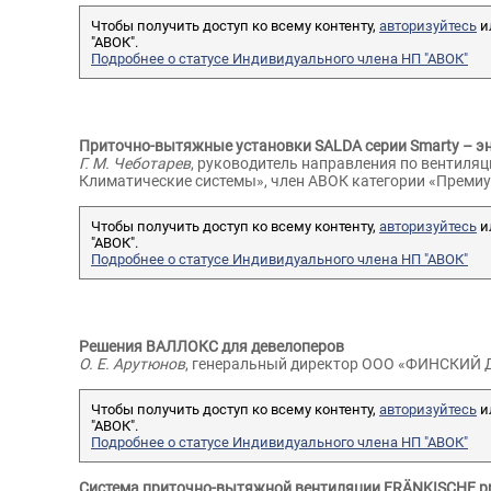
Чтобы получить доступ ко всему контенту,
авторизуйтесь
и
Мансуров Рустам
"АВОК".
Шамильевич
Подробнее о статусе Индивидуального члена НП "АВОК"
Дятлов В
Заведующий кафедрой
Сергееви
теплогазоснабжения и
вентиляции,
руководите
Приточно-вытяжные установки SALDA серии Smarty – э
«Новосибирский
инженеров 
Г. М. Чеботарев
, руководитель направления по вентиля
Климатические системы», член АВОК категории «Преми
государственный
архитектурно-
Чтобы получить доступ ко всему контенту,
авторизуйтесь
и
строительный
"АВОК".
университет (Сибстрин)»
Подробнее о статусе Индивидуального члена НП "АВОК"
АТТЕСТОВАН
Решения ВАЛЛОКС для девелоперов
О. Е. Арутюнов
, генеральный директор ООО «ФИНСКИЙ 
Чтобы получить доступ ко всему контенту,
авторизуйтесь
и
"АВОК".
Подробнее о статусе Индивидуального члена НП "АВОК"
Система приточно-вытяжной вентиляции FRÄNKISCHE prof