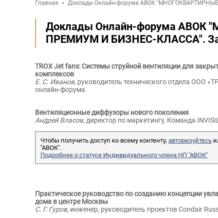
Главная
Доклады Онлайн-форума АВОК "МНОГОКВАРТИРНЫЕ 
Доклады Онлайн-форума АВОК
ПРЕМИУМ И БИЗНЕС-КЛАССА". За
TROX Jet fans: Системы струйной вентиляции для закр
комплексов
Е. С. Иванов
, руководитель технического отдела ООО «Т
онлайн-форума
Вентиляционные диффузоры нового поколения
Андрей Власов
, директор по маркетингу, Команда INVIS
Чтобы получить доступ ко всему контенту,
авторизуйтесь
и
"АВОК".
Подробнее о статусе Индивидуального члена НП "АВОК"
Практическое руководство по созданию концепции увла
дома в центре Москвы
С. Г. Гуров
, инженер, руководитель проектов Condair Russ