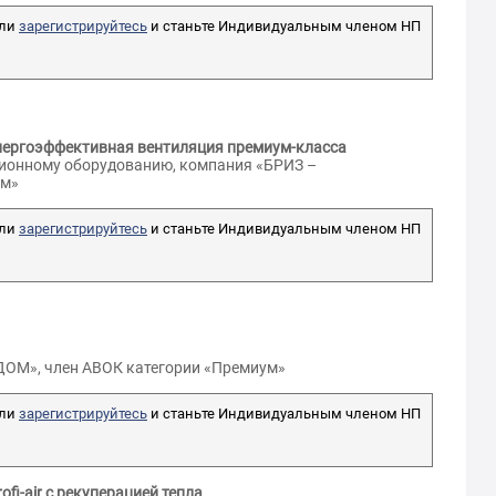
ли
зарегистрируйтесь
и станьте Индивидуальным членом НП
Мамлеева Эльвира
Вячеславовна
италий
Главный специалист
ч
Инженерного отдела,
ль группы
нергоэффективная вентиляция премиум-класса
«ООО"А-Проект.К" при
ОВ, «WE-ON»
ционному оборудованию, компания «БРИЗ –
ООО"ПСФ "КРОСТ"»
ум»
АТТЕСТОВАН
ли
зарегистрируйтесь
и станьте Индивидуальным членом НП
ДОМ», член АВОК категории «Премиум»
ли
зарегистрируйтесь
и станьте Индивидуальным членом НП
i-air с рекуперацией тепла