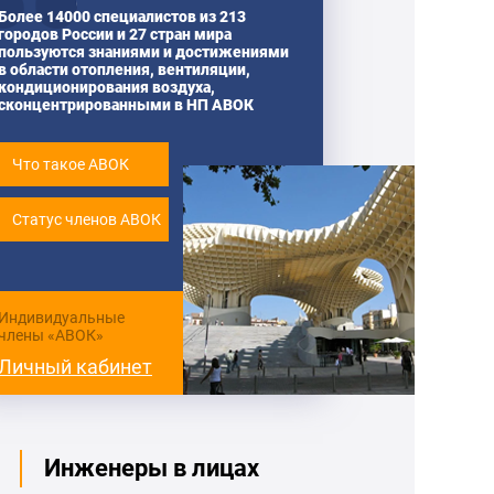
Более 14000 специалистов из 213
городов России и 27 стран мира
пользуются знаниями и достижениями
в области отопления, вентиляции,
кондиционирования воздуха,
сконцентрированными в НП АВОК
Что такое АВОК
Статус членов АВОК
Индивидуальные
члены «АВОК»
Личный кабинет
Инженеры в лицах