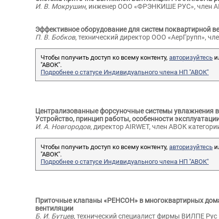
И. В. Мокрушин
, инженер ООО «ФРЭНКИШЕ РУС», член А
Эффективное оборудование для систем поквартирной в
П. В. Бобков
, технический директор ООО «АерГрупп», чл
Чтобы получить доступ ко всему контенту,
авторизуйтесь
и
"АВОК".
Подробнее о статусе Индивидуального члена НП "АВОК"
Централизованные форсуночные системы увлажнения в
Устройство, принцип работы, особенности эксплуатаци
И. А. Новгородов
, директор AIRWET, член АВОК категор
Чтобы получить доступ ко всему контенту,
авторизуйтесь
и
"АВОК".
Подробнее о статусе Индивидуального члена НП "АВОК"
Приточные клапаны «РЕНСОН» в многоквартирных дома
вентиляции
Б. И. Бутцев
, технический специалист фирмы ВИЛПЕ Рус