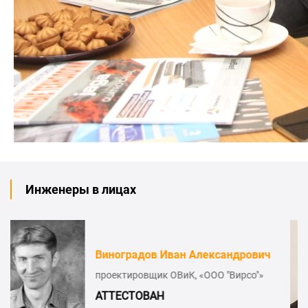
Инженеры в лицах
ович
Мартынов Павел Николаевич
о"»