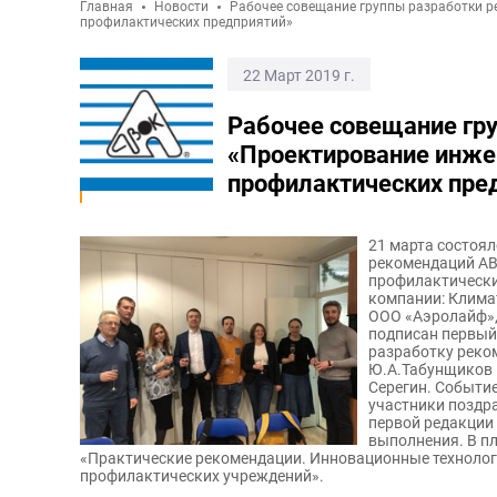
Главная
Новости
Рабочее совещание группы разработки р
профилактических предприятий»
22 Март 2019 г.
Рабочее совещание гр
«Проектирование инже
профилактических пре
21 марта состоя
рекомендаций АВ
профилактически
компании: Клима
ООО «Аэролайф»,
подписан первый
разработку реко
Ю.А.Табунщиков 
Серегин. Событи
участники поздр
первой редакции
выполнения. В п
«Практические рекомендации. Инновационные технолог
профилактических учреждений».