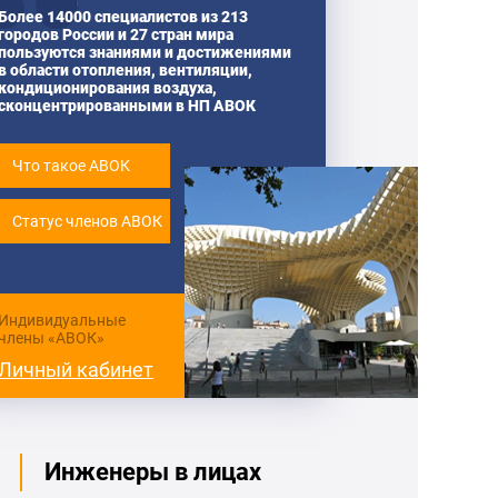
Более 14000 специалистов из 213
городов России и 27 стран мира
пользуются знаниями и достижениями
в области отопления, вентиляции,
кондиционирования воздуха,
сконцентрированными в НП АВОК
Что такое АВОК
Статус членов АВОК
Индивидуальные
члены «АВОК»
Личный кабинет
Инженеры в лицах