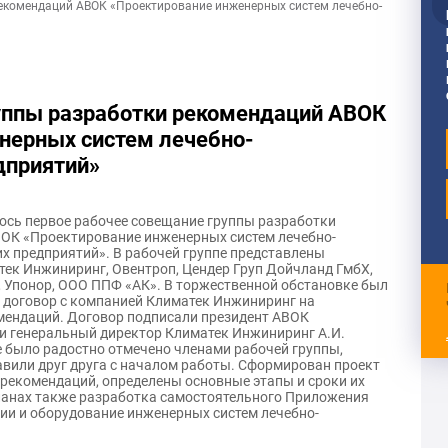
екомендаций АВОК «Проектирование инженерных систем лечебно-
уппы разработки рекомендаций АВОК
нерных систем лечебно-
дприятий»
лось первое рабочее совещание группы разработки
ОК «Проектирование инженерных систем лечебно-
х предприятий». В рабочей группе представлены
тек Инжиниринг, Овентроп, Цендер Груп Дойчланд ГмбХ,
 Упонор, ООО ППФ «АК». В торжественной обстановке был
 договор с компанией Климатек Инжиниринг на
мендаций. Договор подписали президент АВОК
и генеральный директор Климатек Инжиниринг А.И.
е было радостно отмечено членами рабочей группы,
авили друг друга с началом работы. Сформирован проект
 рекомендаций, определены основные этапы и сроки их
ланах также разработка самостоятельного Приложения
ии и оборудование инженерных систем лечебно-