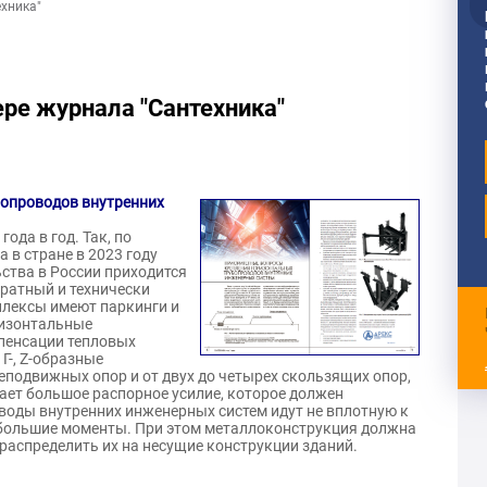
хника"
ре журнала "Сантехника"
бопроводов внутренних
ода в год. Так, по
 в стране в 2023 году
ьства в России приходится
тратный и технически
плексы имеют паркинги и
ризонтальные
пенсации тепловых
Г-, Z-образные
еподвижных опор и от двух до четырех скользящих опор,
ает большое распорное усилие, которое должен
оды внутренних инженерных систем идут не вплотную к
 большие моменты. При этом металлоконструкция должна
ераспределить их на несущие конструкции зданий.