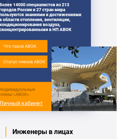
Более 14000 специалистов из 213
городов России и 27 стран мира
пользуются знаниями и достижениями
в области отопления, вентиляции,
кондиционирования воздуха,
сконцентрированными в НП АВОК
Что такое АВОК
Статус членов АВОК
Индивидуальные
члены «АВОК»
Личный кабинет
Инженеры в лицах