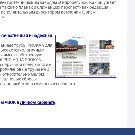
электротехническим заводом «Гидроресурс». Как ощущает
 а также о планах и ближайших перспективах редакция
с исполнительным директором компании Юрием
ым.
качественная и надежная
ованные трубы PROKAN для
 высокотехнологичным
и имеет собственную
руб PRO AQUA PROKAN
а наружной поверхности и
ипропиленовые трубы PRO
и относительно малом
е залповые сбросы
ю к воздействию химических веществ.
ам АВОК в
Личном кабинете
.