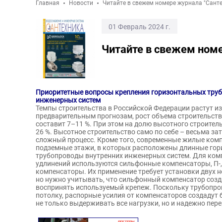
Главная
Новости
Читайте в свежем номере журнала "Санте
01 Февраль 2024 г.
Читайте в свежем номе
Приоритетные вопросы крепления горизонтальных тру
инженерных систем
Темпы строительства в Российской Федерации растут из г
предварительным прогнозам, рост объема строительства
составит 7–11 %. При этом на долю высотного строител
26 %. Высотное строительство само по себе – весьма за
сложный процесс. Кроме того, современные жилые ком
подземные этажи, в которых расположены длинные го
трубопроводы внутренних инженерных систем. Для ком
удлинений используются сильфонные компенсаторы, П-, 
компенсаторы. Их применение требует установки двух н
но нужно учитывать, что сильфонный компенсатор созд
воспринять используемый крепеж. Поскольку трубопров
потолку, распорные усилия от компенсаторов создадут
не только выдерживать все нагрузки, но и надежно пер