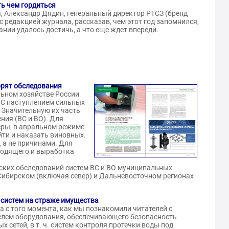
ть чем гордиться
а, Александр Дядин, генеральный директор РТСЗ (бренд
 редакцией журнала, рассказав, чем этот год запомнился,
Давыденко Дмитрий
 Владимир
нии удалось достичь, а что еще ждет впереди.
Геннадьевич
вич
Инженер-наладчик
альный
систем ОВиК, СПЗ (СПДВ)
матель (ИП),
«ООО "ВИС", ППК "ВСК" 
ло В.В.»
РФ»
орят обследования
ВАН
льном хозяйстве России
АТТЕСТОВАН
 С наступлением сильных
 Значительную их часть
ния (ВС и ВО). Для
ры, в авральном режиме
йти и наказать виновных.
, а не причинами. Для
ходящего и выработка
ских обследований систем ВС и ВО муниципальных
Сибирском (включая север) и Дальневосточном регионах
систем на страже имущества
а с того момента, как мы познакомили читателей с
елем оборудования, обеспечивающего безопасность
 сетей, в т. ч. систем контроля протечки воды под