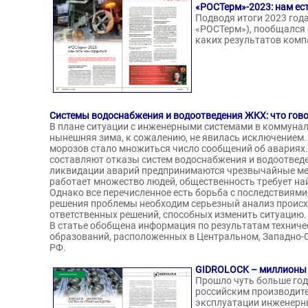
«РОСТерм»-2023: нам ес
Подводя итоги 2023 год
«РОСТерм»), пообщался с
Притуло
каких результатов компа
Терлецкая Алла
Виталье
Станиславовна
Индивиду
ГИП, «ИП ТЕРЛЕЦКАЯ
предприни
АЛЛА СТАНИСЛАВОВНА»
«ИП Приту
АТТЕСТОВАН
Системы водоснабжения и водоотведения ЖКХ: что гов
АТТЕСТО
В плане ситуации с инженерными системами в коммуна
нынешняя зима, к сожалению, не явилась исключением.
морозов стало множиться число сообщений об авариях.
составляют отказы систем водоснабжения и водоотведе
ликвидации аварий предпринимаются чрезвычайные ме
работает множество людей, общественность требует на
Однако все перечисленное есть борьба с последствиями
решения проблемы необходим серьезный анализ проис
ответственных решений, способных изменить ситуацию.
В статье обобщена информация по результатам техниче
образований, расположенных в Центральном, Западно-
РФ.
GIDROLOCK – миллионы 
Прошло чуть больше год
российским производит
эксплуатации инженерных