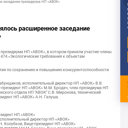
ое заседание президиума НП «АВОК»
тоялось расширенное заседание
»
 президиума НП «АВОК», в котором приняли участие члены
 474 «Экологические требования к объектам
ятия по сохранению и повышению конкурентоспособности
абунщиков, исполнительный директор НП «АВОК» В.В.
е-президент НП «АВОК» М.М. Бродач, член президиума НП
ского отдела НП "АВОК" С.В. Миронова, технический
зидент НП «АВОК» А.Н. Галуша.
езидент НП «АВОК»
Исполнительный директор НП «АВОК»
Н. Колубков, Вице-президент НП «АВОК»