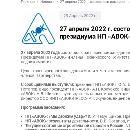
Главная
Новости
27 апреля 2022 г. состоялось расширенн
29 Апрель 2022 г.
27 апреля 2022 г. сос
президиума НП «АВОК
27 апреля 2022 года
состоялось расширенное заседание
Президиума НП «АВОК» и члены Технического Комитета
недвижимости».
Целью расширенного заседания стали отчет и меропри
членов Партнерства.
С сообщениями выступили:
президент НП «АВОК» Ю.А. Т
Потапов, вице-президент НП «АВОК» А.Н. Колубков, виц
«АВОК» Н.В. Шилкин, руководитель нормативно-методиче
директор ООО ИИП «АВОК-ПРЕСС» А.Г. Жучков, вице-пре
Программа заседания:
НП «АВОК»: «Мы держим удар»?
Ю.А. Табунщиков, Пр
НП «АВОК»: результаты деятельности.
В.В. Потапов, 
Текущее состояние строительной отрасли в России.
А.