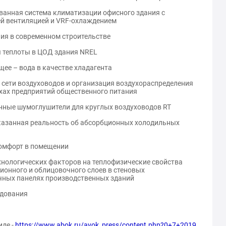
ванная система климатизации офисного здания с
й вентиляцией и VRF-охлаждением
ния в современном строительстве
ков Юрий
Шилкин Николай
ич
Васильевич
я теплоты в ЦОД здания NREL
, «НП "АВОК"»
Инженер, «НП "АВОК"»
щее – вода в качестве хладагента
ВАН
АТТЕСТОВАН
о сети воздуховодов и организация воздухораспределения
ехах предприятий общественного питания
нные шумоглушители для круглых воздуховодов RT
казанная реальность об абсорбционных холодильных
комфорт в помещении
ехнологических факторов на теплофизические свойства
ионного и облицовочного слоев в стеновых
ных панелях производственных зданий
удования
иде -
https://www.abok.ru/avok_press/content.php?0+7+2019