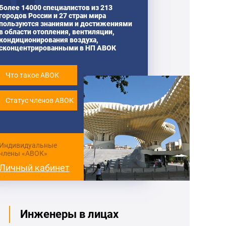
Более 14000 специалистов из 213
городов России и 27 стран мира
пользуются знаниями и достижениями
в области отопления, вентиляции,
кондиционирования воздуха,
сконцентрированными в НП АВОК
Что такое АВОК
Статус членов АВОК
Индивидуальные
члены «АВОК»
Личный кабинет
Инженеры в лицах