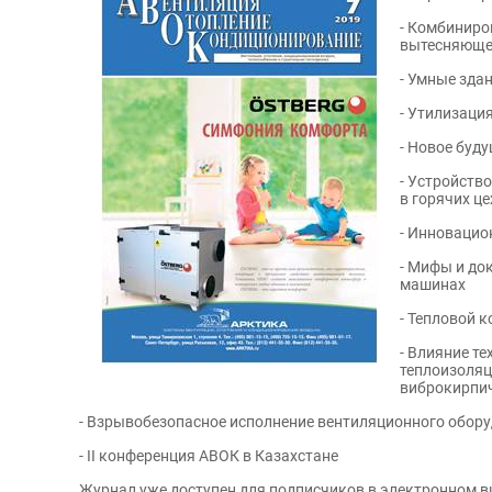
- Комбиниро
вытесняюще
- Умные зда
Табунщи
Ливчак Вадим
Андреев
- Утилизаци
Иосифович
Президент
- Новое буду
«ГАУ "Мосгосэкспертиза"»
АТТЕСТО
- Устройств
в горячих ц
- Инновацио
- Мифы и до
машинах
- Тепловой 
- Влияние т
теплоизоляц
виброкирпич
- Взрывобезопасное исполнение вентиляционного обор
- II конференция АВОК в Казахстане
Журнал уже доступен для подписчиков в электронном в