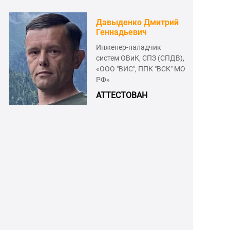
Давыденко Дмитрий
Геннадьевич
Инженер-наладчик
систем ОВиК, СПЗ (СПДВ),
«ООО "ВИС", ППК "ВСК" МО
РФ»
АТТЕСТОВАН