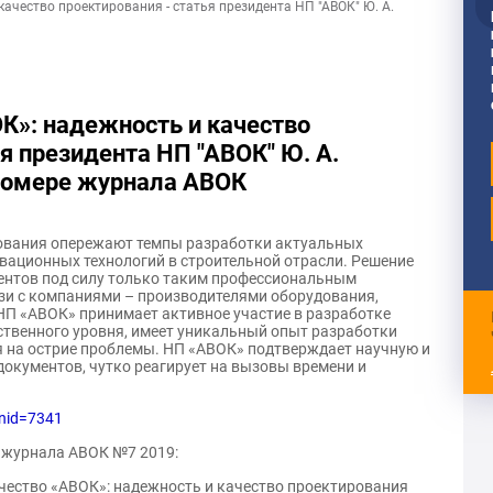
ачество проектирования - статья президента НП "АВОК" Ю. А.
К»: надежность и качество
я президента НП "АВОК" Ю. А.
номере журнала АВОК
ования опережают темпы разработки актуальных
вационных технологий в строительной отрасли. Решение
ентов под силу только таким профессиональным
язи с компаниями – производителями оборудования,
НП «АВОК» принимает активное участие в разработке
твенного уровня, имеет уникальный опыт разработки
я на острие проблемы. НП «АВОК» подтверждает научную и
документов, чутко реагирует на вызовы времени и
?nid=7341
 журнала АВОК №7 2019:
чество «АВОК»: надежность и качество проектирования