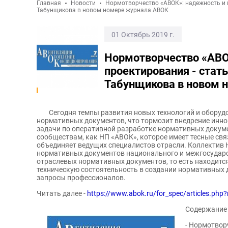
Главная
Новости
Нормотворчество «АВОК»: надежность и к
Табунщикова в новом номере журнала АВОК
01 Октябрь 2019 г.
Нормотворчество «АВО
проектирования - стать
Табунщикова в новом 
Сегодня темпы развития новых технологий и оборуд
нормативных документов, что тормозит внедрение инно
задачи по оперативной разработке нормативных докум
сообществам, как НП «АВОК», которое имеет тесные св
объединяет ведущих специалистов отрасли. Коллектив 
нормативных документов национального и межгосударс
отраслевых нормативных документов, то есть находитс
техническую состоятельность в создании нормативных 
запросы профессионалов.
Читать далее -
https://www.abok.ru/for_spec/articles.php
Содержание
- Нормотвор