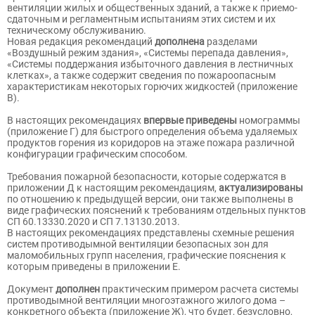
вентиляции жилых и общественных зданий, а также к приемо-
сдаточным и регламентным испытаниям этих систем и их
техническому обслуживанию.
Новая редакция рекомендаций
дополнена
разделами
«Воздушный режим здания», «Системы перепада давления»,
«Системы поддержания избыточного давления в лестничных
клетках», а также содержит сведения по пожароопасным
характеристикам некоторых горючих жидкостей (приложение
В).
В настоящих рекомендациях
впервые приведены
номограммы
(приложение Г) для быстрого определения объема удаляемых
продуктов горения из коридоров на этаже пожара различной
конфигурации графическим способом.
Требования пожарной безопасности, которые содержатся в
приложении Д к настоящим рекомендациям,
актуализированы
по отношению к предыдущей версии, они также выполнены в
виде графических пояснений к требованиям отдельных пунктов
СП 60.13330.2020 и СП 7.13130.2013.
В настоящих рекомендациях представлены схемные решения
систем противодымной вентиляции безопасных зон для
маломобильных групп населения, графические пояснения к
которым приведены в приложении Е.
Документ
дополнен
практическим примером расчета системы
противодымной вентиляции многоэтажного жилого дома –
конкретного объекта (приложение Ж), что будет, безусловно,