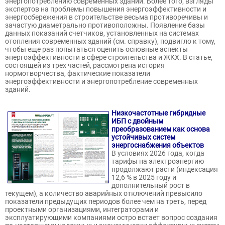
энергопотреблению современных зданий. Более того, взгляды
экспертов на проблемы повышения энергоэффективности и
энергосбережения в строительстве весьма противоречивы и
зачастую диаметрально противоположны. Появление базы
данных показаний счетчиков, установленных на системах
отопления современных зданий (см. справку), подвигло к тому,
чтобы еще раз попытаться оценить основные аспекты
энергоэффективности в сфере строительства и ЖКХ. В статье,
состоящей из трех частей, рассмотрена история
нормотворчества, фактические показатели
энергоэффективности и энергопотребление современных
зданий.
Низкочастотные гибридные
ИБП с двойным
преобразованием как основа
устойчивых систем
энергоснабжения объектов
В условиях 2026 года, когда
тарифы на электроэнергию
продолжают расти (индексация
12,6 % в 2025 году и
дополнительный рост в
текущем), а количество аварийных отключений превысило
показатели предыдущих периодов более чем на треть, перед
проектными организациями, интеграторами и
эксплуатирующими компаниями остро встает вопрос создания