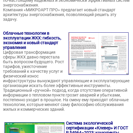
по-настоящему надежных и экономически эффективных систем
энергоснабжения.
Компания «МИКРОАРТ ПРО» предлагает новый стандарт
архитектуры энергоснабжения, позволяющий решить эту
задачу.
Облачные технологии в
эксплуатации ЖКХ: гибкость,
экономия и новый стандарт
управления
Цифровая трансформация
сферы ЖКХ давно перестала
быть вопросом будущего. Рост
тарифов, ужесточение
требований к качеству услуг и
физический износ
инфраструктуры вынуждают управляющие и эксплуатирующие
организации искать более эффективные инструменты.
Традиционный «ручной» подход, когда отсутствие оперативной
информации о тепловом пункте грозит аварией и убытками,
постепенно уходит в прошлое. На смену ему приходят облачные
технологии, которые меняют саму философию обслуживания
жилых и коммерческих зданий.
Система экологической
сертификации «Клевер» И ГОСТ
Р 54964–2023: конкуренты,