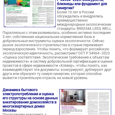
близнецы или фундамент для
синергии?
Более 10 лет в России
обсуждались и внедрялись
преимущественно
международные экологические
стандарты: BREEAM, LEED, WELL.
Параллельно с этим развивалась, особенно активно последние
5 лет, собственная национальная нормативная база и
добровольные инструменты оценки экологичности. Сейчас
рынок экологического строительства в стране переживает
период взросления. Чтобы понять, что формирует российскую
экологическую идентичность, рассмотрим ГОСТ Р 54964–2023
«Оценка соответствия. Экологические требования к объектам
недвижимости» и систему добровольной сертификации и оценки
проектов в сфере недвижимости «Клевер», чтобы понять, как
взаимодействуют эти документы: конкурируют, дублируют друг
друга или образуют ту самую синергию, которая способна
вывести строительную отрасль на новый уровень.
Динамика бытового
электропотребления и оценка
его структуры на основе данных
анкетирования домохозяйств в
многоквартирных домах
Москвы
Продолжаем знакомить с