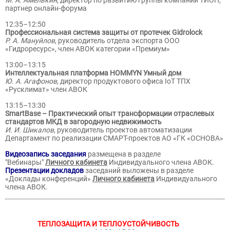
М. А. Амелькин
, директор по развитию группы компаний ТИОН,
партнер онлайн-форума
12:35–12:50
Профессиональная система защиты от протечек Gidrolock
Р. А. Мануйлов
, руководитель отдела экспорта ООО
«Гидроресурс», член АВОК категории «Премиум»
13:00–13:15
Интеллектуальная платформа HOMMYN Умный дом
Ю. А. Агафонов
, директор продуктового офиса IoT ТПХ
«Русклимат» член АВОК
13:15–13:30
SmartBase – Практический опыт трансформации отраслевых
стандартов МКД в загородную недвижимость
И. И. Шикалов
, руководитель проектов автоматизации
Департамент по реализации СМАРТ-проектов АО «ГК «ОСНОВА»
Видеозапись заседания
размещена в разделе
"Вебинары"
Личного кабинета
Индивидуального члена АВОК.
Презентации докладов
заседаний выложены в разделе
«Доклады конференций»
Личного кабинета
Индивидуального
члена АВОК.
ТЕПЛОЗАЩИТА И ТЕПЛОУСТОЙЧИВОСТЬ