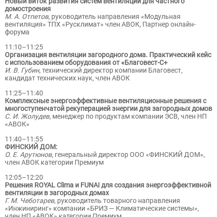
Новый виток развития систем вентиляции для частного
домостроения
М. А. Отпетов
, руководитель направления «Модульная
вентиляция» ТПХ «Русклимат» член АВОК, Партнер онлайн-
форума
11:10–11:25
Организация вентиляции загородного дома. Практический кейс
с использованием оборудования от «Благовест-С+
И. В. Губин
, технический директор компании Благовест,
кандидат технических наук, член АВОК
11:25–11:40
Комплексные энергоэффективные вентиляционные решения с
многоступенчатой рекуперацией энергии для загородных домов
С. И. Жолудев
, менеджер по продуктам компании ЭСВ, член НП
«АВОК»
11:40–11:55
ФИНСКИЙ ДОМ:
О. Е. Арутюнов
, генеральный директор ООО «ФИНСКИЙ ДОМ»,
член АВОК категории Премиум
12:05–12:20
Решения ROYAL Clima и FUNAI для создания энергоэффективной
вентиляции в загородных домах
Г. М. Чеботарев
, руководитель товарного направления
«Инжиниринг» компании «БРИЗ — Климатические системы»,
член НП «АВОК» категории Премиум