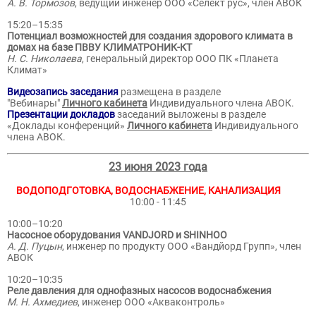
А. В. Тормозов
, ведущий инженер ООО «Селект рус», член АВОК
15:20–15:35
Потенциал возможностей для создания здорового климата в
домах на базе ПВВУ КЛИМАТРОНИК-КТ
Н. С. Николаева
, генеральный директор ООО ПК «Планета
Климат»
Видеозапись заседания
размещена в разделе
"Вебинары"
Личного кабинета
Индивидуального члена АВОК.
Презентации докладов
заседаний выложены в разделе
«Доклады конференций»
Личного кабинета
Индивидуального
члена АВОК.
23 июня 2023 года
ВОДОПОДГОТОВКА, ВОДОСНАБЖЕНИЕ, КАНАЛИЗАЦИЯ
10:00 - 11:45
10:00–10:20
Насосное оборудования VANDJORD и SHINHOO
А. Д. Пуцын
, инженер по продукту ООО «Вандйорд Групп», член
АВОК
10:20–10:35
Реле давления для однофазных насосов водоснабжения
М. Н. Ахмедиев
, инженер ООО «Акваконтроль»