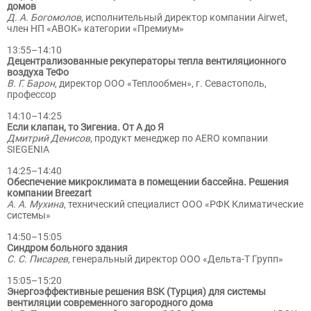
домов
Д. А. Богомолов
, исполнительный директор компании Airwet,
член НП «АВОК» категории «Премиум»
13:55–14:10
Децентрализованные рекуператоры тепла вентиляционного
воздуха ТеФо
В. Г. Барон
, директор ООО «Теплообмен», г. Севастополь,
профессор
14:10–14:25
Если клапан, то Зигениа. От А до Я
Дмитрий Денисов
, продукт менеджер по AERO компании
SIEGENIA
14:25–14:40
Обеспечение микроклимата в помещении бассейна. Решения
компании Breezart
А. А. Мухина
, технический специалист ООО «РФК Климатические
системы»
14:50–15:05
Синдром больного здания
С. С. Писарев
, генеральный директор ООО «Дельта-Т Групп»
15:05–15:20
Энергоэффективные решения BSK (Турция) для системы
вентиляции современного загородного дома