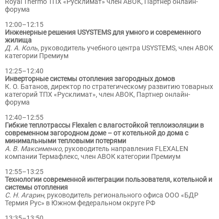
Royal Thermo ТПХ «Русклимат» член АВОК, Партнер онлайн-
форума
12:00–12:15
Инженерные решения USYSTEMS для умного и современного
жилища
Д. А. Коль
, руководитель учебного центра USYSTEMS, член АВОК
категории Премиум
12:25–12:40
Инверторные системы отопления загородных домов
К. О. Батанов, директор по стратегическому развитию товарных
категорий ТПХ «Русклимат», член АВОК, Партнер онлайн-
форума
12:40–12:55
Гибкие теплотрассы Flexalen с влагостойкой теплоизоляции в
современном загородном доме – от котельной до дома с
минимальными тепловыми потерями
А. В. Максименко
, руководитель направления FLEXALEN
компании Термафлекс, член АВОК категории Премиум
12:55–13:25
Технологии современной интеграции пользователя, котельной и
системы отопления
С. Н. Агарин
, руководитель регионального офиса ООО «БДР
Термия Рус» в Южном федеральном округе РФ
13:35–13:50