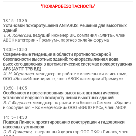
"ПОЖАРОБЕЗОПАСНОСТЬ"
13:15–13:35
Установки пожаротушения ANTARUS. Решения для высотных
зданий
Т. А. Колегова
, ведущий инженер ВК, компания «Элита», член
АВОК категории «Премиум», партнер онлайн-форума
13:35–13:50
Современные тенденции в области противопожарной
безопасности высотных зданий: тонкораспыленная вода
высокого давления в автоматических системах пожаротушения
AFS (АУПТ ТРВ ВД)
И. Н. Журавлев
, менеджер по работе с ключевыми клиентами,
ООО «ЭлкомИнжиниринг», член АВОК категории «Премиум»
13:50–14:05
Особенности проектирования высотных автоматических
установок водяного пожаротушения высотных зданий
В. Г. Федосеев
, менеджер по развитию бизнеса Сегмент «Здания
и сооружения – Коммерческий» ООО «ВИЛО РУС», член АВОК
14:15–14:30
Подход Линас к проектированию конструкции и гидравлики
насосных установок
О. В. Грикевич
, генеральный директор ООО ПКФ «Линас», член