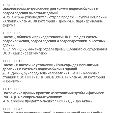
10:20–10:35
Инновационные технологии для систем водоснабжения и
водоотведения высотных зданий
А. Ю. Петров
, руководитель отдела продаж «Группы Компаний
«Агпайп», член АВОК категории «Премиум», партнер онлайн-
форума
10:35–10:50
Насосы, обвязка и принадлежности HK-Pump для систем
водоснабжения, водоотведения и водоподготовки высотных
зданий
Н. Д. Мачурин
, инженер отдела промышленного оборудования
ООО «Хайсскрафт Импекс»
11:00–11:15
Насосы и насосные установки «Пульсар» для повышения
давления в системах водоснабжения зданий
Д. А. Дёмин
, руководитель направления БИТП и насосные
станции ООО НПП «ТЕПЛОВОДОХРАН», член АВОК категории
«Премиум»
11:15–11:30
Сохранение лучших практик изготовления трубы и фитингов
PRO AQUA в современных условиях
А. В. Епишин
, продакт-менеджер ООО «ТД «Про Аква»
11:30–11:45