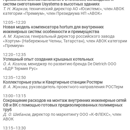
систем снеготаяния Usystems в высотных зданиях
Т. Н. Жарков
, технический директор АО «Юсистемс», член АВОК
категории «Премиум», член Президиума НП «АВОК»
12:05–12:20
Новая модель компенсатора hortum для внутренних
инженерных систем: особенности и преимущества
А. М. Харисов
, генеральный директор российского завода
«Хортум» (Набережные Челны, Татарстан), член АВОК категории
«Премиум»
12:20–12:35
Успешный опыт создания крышных котельных
О. А. Козлов
, менеджер по развитию бренда De Dietrich ООО
«БДР Термия Рус»
12:35–12:50
Коллекторные узлы и Квартирные станции Ростерм
В. А. Жукова
, руководитель проектного направления РОСТерм
13:00–13:15
Сокращение расходов на монтаж внутренних инженерные сетей
ОВ и ВК с помощью готовых предизолированных полимерных
труб
Д. О. Шебанов
, директор по маркетингу ООО «К-ФЛЕКС», член
АВОК
13:15–13:30