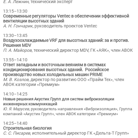
Е. А. Лежнин
, технический эксперт
13:15–13:30
Современные регуляторы Ventec в обеспечении эффективной
вентиляции высотных зданий
А. Н. Гончарик
, руководитель проектов Ventec
13:30–13:45
Воздухоохлаждаемые VRF для высотных зданий: за и против.
Решения MDV
П. А. Майоров
, технический директор MDV, ГК «АЯК», член АВОК
13:55–14:10
Ответ западным и восточным веяниям в системах
кондиционирования высотных зданий. Российское
производство новых холодильных машин PRIME
М. В. Козлов
, директор по развитию ООО «Прайм Тех», член
АВОК категории «Премиум»
14:10–14:25
Новые решения Акустик Групп для систем виброизоляции
инженерных коммуникаций
Ю. Я. Марусев
, руководитель направления «Виброизоляция», Группа
компаний «Акустик Групп», член АВОК категории «Премиум»
14:25–14:40
Строительная биология
С. С. Писарев
, исполнительный директор ГК «Дельта-Т Групп»