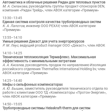
Автоматика и облачные решения Ридан для тепловых пунктов
М. А. Силакова
, руководитель группы продакт-спонсоров DEN,
компания «Ридан Трейд», член АВОК категории «Премиум»
13:30–13:45
Единая система контроля качества трубопроводных систем
К. А. Лапотов
, инженер OOO РЕХАУ, член АВОК категории
«Премиум»
13:55–14:10
Умные решения Декаст для учета энергоресурсов
Р. М. Леус
, ведущий product manager ООО «Декаст», член АВОК
14:10–14:25
Техническая теплоизоляция Термафлекс. Максимальная
эффективность с минимальными затратами
А. А. Киселев
, руководитель продаж по направлению Изоляция
российского отделения Thermaflex International Holding bv, член
АВОК категории «Премиум»
14:25–14:40
Мифы о сильфонных компенсаторах
А. Ю. Бышик
, заместитель руководителя технического отдела по
работе с клиентами ООО ТД «Компенсаторы «Протон-Энергия»,
член АВОК категории «Премиум»
14:50–15:05
Трубопроводные системы Heisskraft-therm для систем