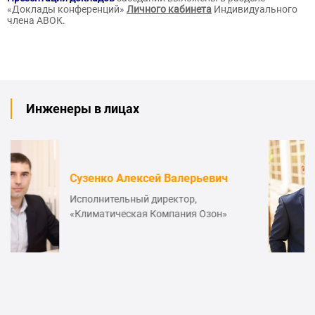
«Доклады конференций»
Личного кабинета
Индивидуального
члена АВОК.
Инженеры в лицах
 Алексей Валерьевич
Дмитриев 
льный директор,
Ведущий инж
ческая Компания Озон»
Российской Ф