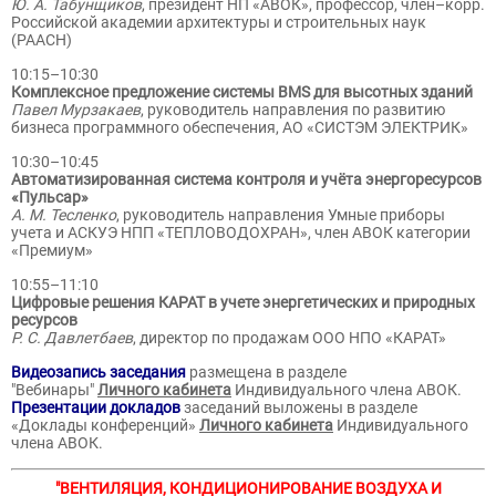
Ю. А. Табунщиков
, президент НП «АВОК», профессор, член–корр.
Российской академии архитектуры и строительных наук
(РААСН)
10:15–10:30
Комплексное предложение системы BMS для высотных зданий
Павел Мурзакаев
, руководитель направления по развитию
бизнеса программного обеспечения, АО «СИСТЭМ ЭЛЕКТРИК»
10:30–10:45
Автоматизированная система контроля и учёта энергоресурсов
«Пульсар»
А. М. Тесленко
, руководитель направления Умные приборы
учета и АСКУЭ НПП «ТЕПЛОВОДОХРАН», член АВОК категории
«Премиум»
10:55–11:10
Цифровые решения КАРАТ в учете энергетических и природных
ресурсов
Р. С. Давлетбаев
, директор по продажам ООО НПО «КАРАТ»
Видеозапись заседания
размещена в разделе
"Вебинары"
Личного кабинета
Индивидуального члена АВОК.
Презентации докладов
заседаний выложены в разделе
«Доклады конференций»
Личного кабинета
Индивидуального
члена АВОК.
"ВЕНТИЛЯЦИЯ, КОНДИЦИОНИРОВАНИЕ ВОЗДУХА И