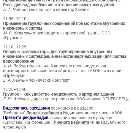
Применение фитингов и труб из нержавеющей стали Sanline
Press для водоснабжения и отопления высотных зданий
А. А. Чайкин
, генеральный директор Sanline
11:55–12:10
Применение грувлочных соединений при монтаже внутренних
инженерных систем
М. С. Коваленко
, руководитель проектной группы ООО
«Грувекс»
12:10–12:25
Опоры и компенсаторы для трубопроводов внутренних
инженерных систем: решение нестандартных задач для систем
водоснабжения
А. И. Лобов
, генеральный директор производственно-
инжиниринговой компании «Альтеза», член АВОК категории
«Премиум»
Е. А. Лежнин
, технический эксперт
12:25–12:40
Грувлок – как удобство и надежность в артериях здания
Е. Ю. Алёшин
, директор по развитию ООО «Фирма ОГНЕБОРЕЦ»
Видеозапись заседания
размещена в разделе
"Вебинары"
Личного кабинета
Индивидуального члена АВОК.
Презентации докладов
заседаний выложены в разделе
«Доклады конференций»
Личного кабинета
Индивидуального
члена АВОК.