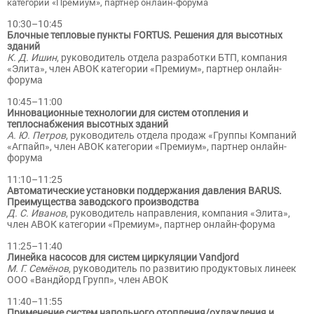
категории «Премиум», партнер онлайн-форума
10:30–10:45
Блочные тепловые пункты FORTUS. Решения для высотных
зданий
К. Д. Ишин
, руководитель отдела разработки БТП, компания
«Элита», член АВОК категории «Премиум», партнер онлайн-
форума
10:45–11:00
Инновационные технологии для систем отопления и
теплоснабжения высотных зданий
А. Ю. Петров
, руководитель отдела продаж «Группы Компаний
«Агпайп», член АВОК категории «Премиум», партнер онлайн-
форума
11:10–11:25
Автоматические установки поддержания давления BARUS.
Преимущества заводского производства
Д. С. Иванов
, руководитель направления, компания «Элита»,
член АВОК категории «Премиум», партнер онлайн-форума
11:25–11:40
Линейка насосов для систем циркуляции Vandjord
М. Г. Семёнов
, руководитель по развитию продуктовых линеек
ООО «Вандйорд Групп», член АВОК
11:40–11:55
Применение систем напольного отопления/охлаждения и