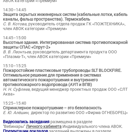
АВОК категории «Премиум»
14:30–14:45
Защита скрытых инженерных систем (кабельные лотки, кабель
каналы, фальш пространства). Термокабель
С. В. Котова
, руководитель отдела продаж ГК «ПОЖТЕХНИКА»,
член АВОК категории «Премиум»
14:45–15:00
Высотные здания. Интегрированная система противопожарной
защиты СПАС «Спрут-2»
В. В. Леонтьев
, руководитель департамента продукта ООО
«Плазма-Т», член АВОК категории «Премиум»
15:10–15:25
Пожаростойкие пластиковые трубопроводы SLT BLOCKFIRE.
Оптимальное решение для применения в системах
автоматического пожаротушения и внутреннего
противопожарного водопровода (АУП и ВПВ)
Н. Н. Суфляев
, ведущий менеджер проектных продаж ООО «СЛТ
Аква»
15:25–15:40
Спринклерное пожаротушение – это безопасность
Е. Ю. Алёшин
, директор по развитию ООО «Фирма ОГНЕБОРЕЦ»
Видеозапись заседания
размещена в разделе
"Вебинары"
Личного кабинета
Индивидуального члена АВОК.
Презентации докладов
заседаний выложены в разделе