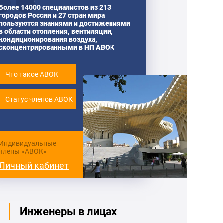
Более 14000 специалистов из 213
городов России и 27 стран мира
пользуются знаниями и достижениями
в области отопления, вентиляции,
кондиционирования воздуха,
сконцентрированными в НП АВОК
Что такое АВОК
Статус членов АВОК
Индивидуальные
члены «АВОК»
Личный кабинет
Инженеры в лицах