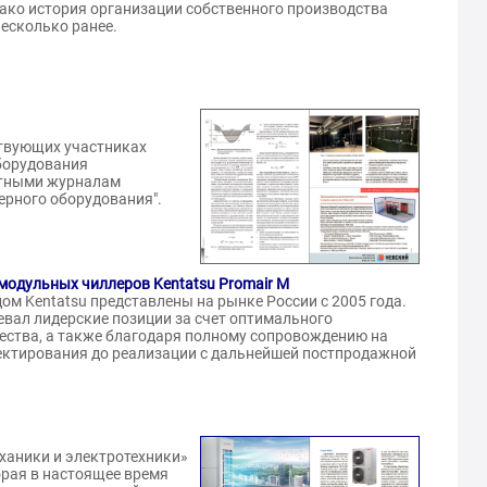
ако история организации собственного производства
есколько ранее.
Шилкин Николай
в Дмитрий
Васильевич
Инженер, «НП "АВОК"»
"ИСЗС-
твующих участниках
оборудования
АТТЕСТОВАН
атными журналам
ерного оборудования".
модульных чиллеров Kentatsu Promair M
ом Kentatsu представлены на рынке России с 2005 года.
евал лидерские позиции за счет оптимального
ества, а также благодаря полному сопровождению на
оектирования до реализации с дальнейшей постпродажной
ханики и электротехники»
орая в настоящее время