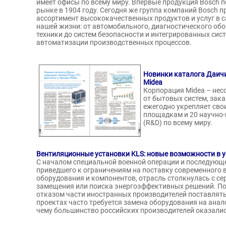
имеет офисы по всему миру. Впервые продукция Bosch 
рынке в 1904 году. Сегодня же группа компаний Bosch 
ассортимент высококачественных продуктов и услуг в 
нашей жизни: от автомобильного, диагностического об
техники до систем безопасности и интегрированных сис
автоматизации производственных процессов.
Новинки каталога Даичи
Midea
Корпорация Midea – нес
от бытовых систем, за
ежегодно укрепляет сво
площадкам и 20 научно
(R&D) по всему миру.
Вентиляционные установки KLS: новые возможности в 
С началом специальной военной операции и последующе
приведшего к ограничениям на поставку современного 
оборудования и компонентов, отрасль столкнулась с с
замещения или поиска энергоэффективных решений. Пом
отказом части иностранных производителей поставлять
проектах часто требуется замена оборудования на анало
чему большинство российских производителей оказалис