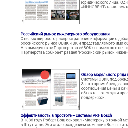
юридического лица. Одн
«ИННОВЕНТ» началась н
Сузенко Алексей
Валерьевич
Свистуно
Игоревич
Исполнительный
Российский рынок инженерного оборудования
директор,
«СРО Союз 
С целью широкого распространения информации о дейс
«Климатическая
Проект"»
российского рынка ОВиК и ВК и представляемого ими 
Некоммерческое Партнерство «АВОК» совместно с печ
Компания Озон»
Партнерства собирает раздел "Российский рынок инжен
Обзор модельного ряда 
Системы ОВиК под бренд
За это время бренд заво
соотношения цены и кач
объекте – от стадии пр
поддержкой.
Эффективность в простоте – системы VRF Bosch
В 1886 году Роберт Бош основал «Мастерскую точной ме
в Штутгарте. Это стало рождением компании Bosch, кот