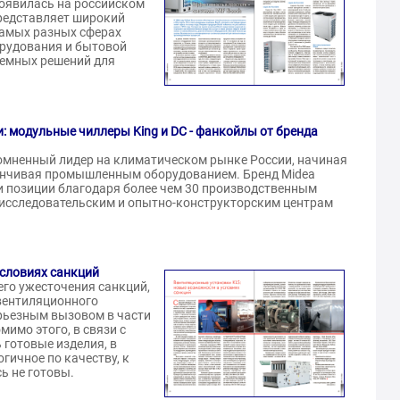
появилась на российском
представляет широкий
самых разных сферах
орудования и бытовой
темных решений для
: модульные чиллеры King и DC - фанкойлы от бренда
омненный лидер на климатическом рынке России, начиная
канчивая промышленным оборудованием. Бренд Midea
и позиции благодаря более чем 30 производственным
-исследовательским и опытно-конструкторским центрам
условиях санкций
го ужесточения санкций,
вентиляционного
ерьезным вызовом в части
имо этого, в связи с
 готовые изделия, в
гичное по качеству, к
ь не готовы.