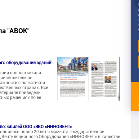
ла "АВОК"
го оборудований зданий:
аний полностью или
роизводители не
ложности с логистикой
ественных странах. Все
материале приведены
ных решениях по ее
чало: юбилей ООО «ЗВО «ИННОВЕНТ»
полнилось ровно 20 лет с момента государственной
д Вентиляционного Оборудования «ИННОВЕНТ» в качестве