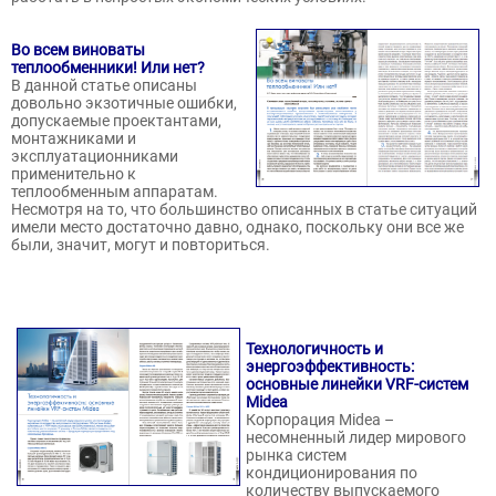
Во всем виноваты
теплообменники! Или нет?
В данной статье описаны
довольно экзотичные ошибки,
допускаемые проектантами,
монтажниками и
эксплуатационниками
применительно к
теплообменным аппаратам.
Несмотря на то, что большинство описанных в статье ситуаций
имели место достаточно давно, однако, поскольку они все же
были, значит, могут и повториться.
Технологичность и
энергоэффективность:
основные линейки VRF-систем
Midea
Корпорация Midea –
несомненный лидер мирового
рынка систем
кондиционирования по
количеству выпускаемого