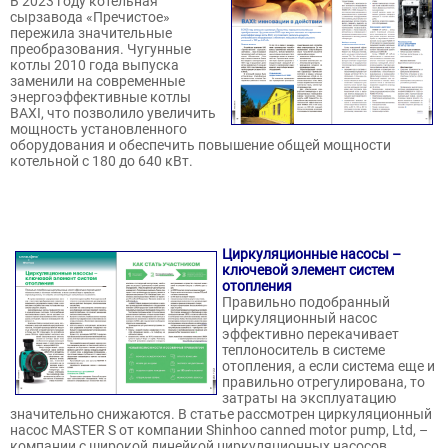
В 2023 году котельная
сырзавода «Пречистое»
пережила значительные
преобразования. Чугунные
котлы 2010 года выпуска
заменили на современные
энергоэффективные котлы
BAXI, что позволило увеличить
мощность установленного
оборудования и обеспечить повышение общей мощности
котельной с 180 до 640 кВт.
Циркуляционные насосы –
ключевой элемент систем
отопления
Правильно подобранный
циркуляционный насос
эффективно перекачивает
теплоноситель в системе
отопления, а если система еще и
правильно отрегулирована, то
затраты на эксплуатацию
значительно снижаются. В статье рассмотрен циркуляционный
насос MASTER S от компании Shinhoo canned motor pump, Ltd, –
компании с широкой линейкой циркуляционных насосов,