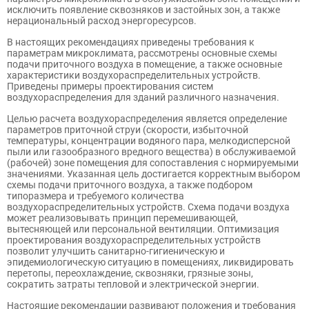
исключить появление сквозняков и застойных зон, а также
нерациональный расход энергоресурсов.
В настоящих рекомендациях приведены требования к
параметрам микроклимата, рассмотрены основные схемы
подачи приточного воздуха в помещение, а также основные
характеристики воздухораспределительных устройств.
Приведены примеры проектирования систем
воздухораспределения для зданий различного назначения.
Целью расчета воздухораспределения является определение
параметров приточной струи (скорости, избыточной
температуры, концентрации водяного пара, мелкодисперсной
пыли или газообразного вредного вещества) в обслуживаемой
(рабочей) зоне помещения для сопоставления с нормируемыми
значениями. Указанная цель достигается корректным выбором
схемы подачи приточного воздуха, а также подбором
типоразмера и требуемого количества
воздухораспределительных устройств. Схема подачи воздуха
может реализовывать принцип перемешивающей,
вытесняющей или персональной вентиляции. Оптимизация
проектирования воздухораспределительных устройств
позволит улучшить санитарно-гигиеническую и
эпидемиологическую ситуацию в помещениях, ликвидировать
перетопы, переохлаждение, сквозняки, грязные зоны,
сократить затраты тепловой и электрической энергии.
Настоящие рекомендации развивают положения и требования