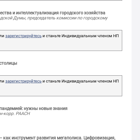
ства и интеллектуализация городского хозяйства
Дмитриев Юрий
одской Думы, председатель комиссии по городскому
лександр
Александрович
вич
Ведущий инженер,
й директор,
ли
зарегистрируйтесь
и станьте Индивидуальным членом НП
«Центральный банк
Российской Федерации
ВАН
(Банк России)»
 столицы
ли
зарегистрируйтесь
и станьте Индивидуальным членом НП
 пандемией: нужны новые знания
ен-корр. РААСН
– как инструмент развития мегаполиса. Цифровизация,