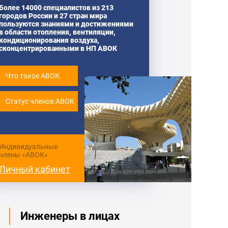
Более 14000 специалистов из 213
городов России и 27 стран мира
пользуются знаниями и достижениями
в области отопления, вентиляции,
кондиционирования воздуха,
сконцентрированными в НП АВОК
Что такое АВОК
Статус членов АВОК
Индивидуальные
члены «АВОК»
Личный кабинет
Инженеры в лицах