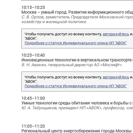
10:15–10:25
Москва – умный город. Развитие информационного обще
С. В. Орлов, заместитель Председателя Московской гор
Жучков А
хозяйству и жилищной политике
Геннадье
Ливчак Вадим
Иосифович
Технически
Чтобы получить доступ ко всему контенту,
авторизуйтесь
и
"АВОК".
«АВОК»
«ГАУ "Мосгосэкспертиза"»
Подробнее о статусе Индивидуального члена НП "АВОК"
АТТЕСТО
10:25–10:40
Инновационные технологии в вертикальном транспорте
В. Н. Авакян, генеральный директор АО «Мослифт»
Чтобы получить доступ ко всему контенту,
авторизуйтесь
и
"АВОК".
Подробнее о статусе Индивидуального члена НП "АВОК"
10:45–11:00
Умные технологии среды обитания человека и борьбы с
Ю. А. Табунщиков, президент НП «АВОК», профессор, чл
11:05–11:20
Региональный центр энергосбережения города Москвы 