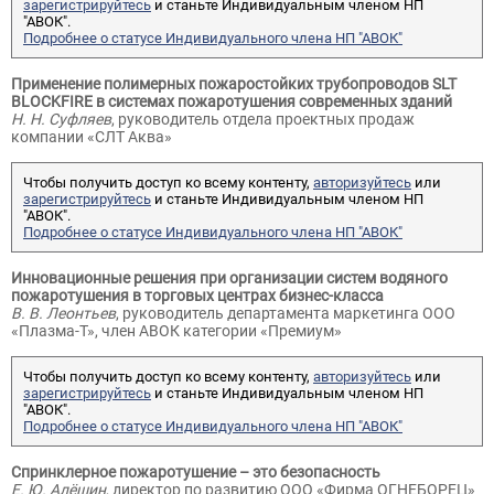
зарегистрируйтесь
и станьте Индивидуальным членом НП
"АВОК".
Подробнее о статусе Индивидуального члена НП "АВОК"
Применение полимерных пожаростойких трубопроводов SLT
BLOCKFIRE в системах пожаротушения современных зданий
Н. Н. Суфляев
, руководитель отдела проектных продаж
компании «СЛТ Аква»
Чтобы получить доступ ко всему контенту,
авторизуйтесь
или
зарегистрируйтесь
и станьте Индивидуальным членом НП
"АВОК".
Подробнее о статусе Индивидуального члена НП "АВОК"
Инновационные решения при организации систем водяного
пожаротушения в торговых центрах бизнес-класса
В. В. Леонтьев
, руководитель департамента маркетинга ООО
«Плазма-Т», член АВОК категории «Премиум»
Чтобы получить доступ ко всему контенту,
авторизуйтесь
или
зарегистрируйтесь
и станьте Индивидуальным членом НП
"АВОК".
Подробнее о статусе Индивидуального члена НП "АВОК"
Спринклерное пожаротушение – это безопасность
Е. Ю. Алёшин
, директор по развитию ООО «Фирма ОГНЕБОРЕЦ»