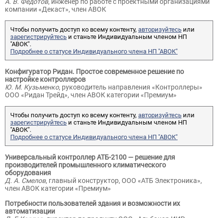
А. В. Федотов
, инженер по работе с проектными организациями
компании «Декаст», член АВОК
Чтобы получить доступ ко всему контенту,
авторизуйтесь
или
зарегистрируйтесь
и станьте Индивидуальным членом НП
"АВОК".
Подробнее о статусе Индивидуального члена НП "АВОК"
Конфигуратор Ридан. Простое современное решение по
настройке контроллеров
Ю. М. Кузьменко
, руководитель направления «Контроллеры»
ООО «Ридан Трейд», член АВОК категории «Премиум»
Чтобы получить доступ ко всему контенту,
авторизуйтесь
или
зарегистрируйтесь
и станьте Индивидуальным членом НП
"АВОК".
Подробнее о статусе Индивидуального члена НП "АВОК"
Универсальный контроллер АТБ-2100 — решение для
производителей промышленного климатического
оборудования
Д. А. Смелов
, главный конструктор, ООО «АТБ Электроника»,
член АВОК категории «Премиум»
Потребности пользователей здания и возможности их
автоматизации